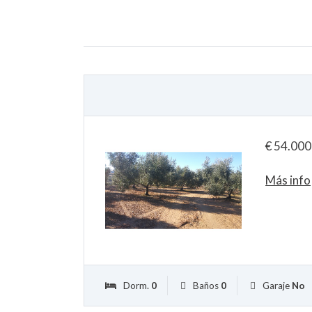
€
54.000
Más info
Dorm.
0
Baños
0
Garaje
No