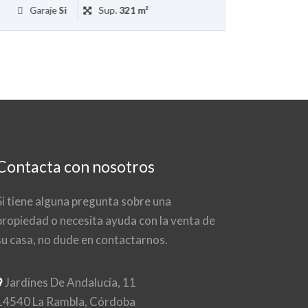
Garaje
Si
Sup.
321 m²
Contacta con nosotros
Si tiene alguna pregunta sobre una
propiedad o necesita ayuda con la venta de
su casa, no dude en contactarnos.
Jardines De Andalucía, 11
14540 La Rambla, Córdoba