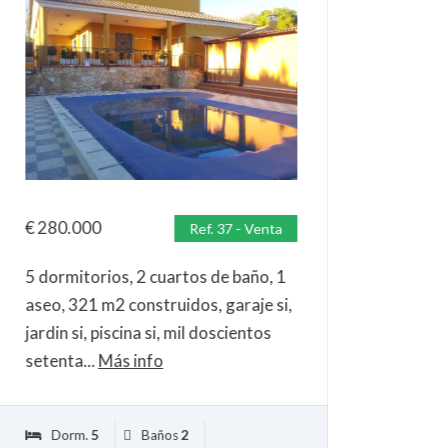
€
120.00
3 dormito
aseo, añ
trastero 
se permut
€
280.000
Ref. 37 - Venta
Dorm.
5 dormitorios, 2 cuartos de baño, 1
Garaje
aseo, 321 m2 construidos, garaje si,
jardin si, piscina si, mil doscientos
setenta...
Más info
Dorm.
5
Baños
2