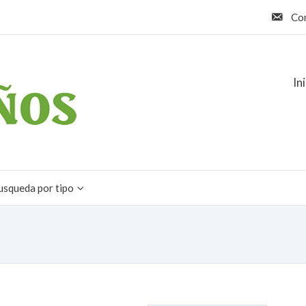
Co
In
usqueda por tipo