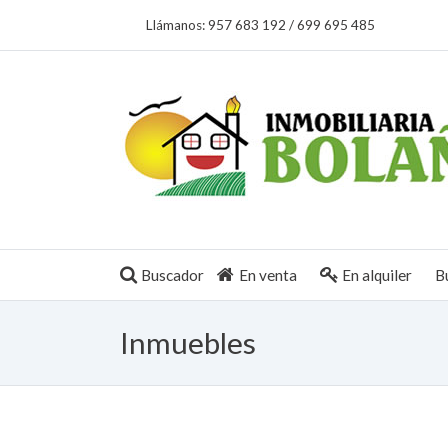
Llámanos:
957 683 192
/
699 695 485
Buscador
En venta
En alquiler
B
Inmuebles