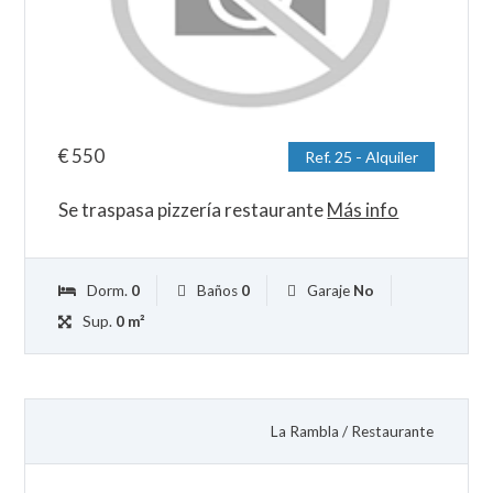
€
550
Ref. 25 - Alquiler
Se traspasa pizzería restaurante
Más info
Dorm.
0
Baños
0
Garaje
No
Sup.
0 m²
La Rambla
/
Restaurante