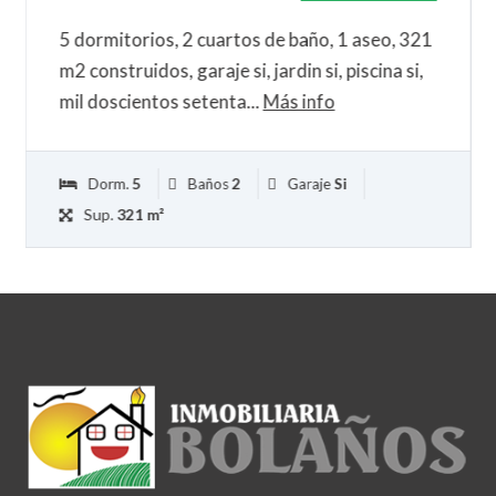
5 dormitorios, 2 cuartos de baño, 1 aseo, 321
m2 construidos, garaje si, jardin si, piscina si,
mil doscientos setenta...
Más info
Dorm.
5
Baños
2
Garaje
Si
Sup.
321 m²