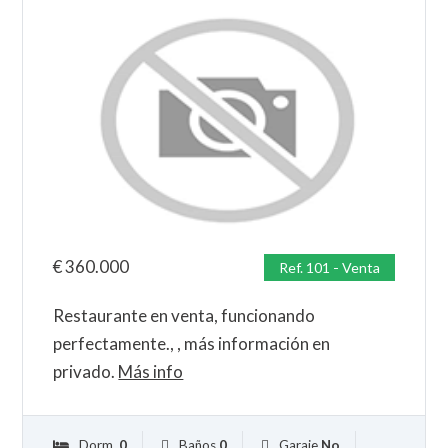
€
360.000
Ref. 101 - Venta
Restaurante en venta, funcionando
perfectamente., , más información en
privado.
Más info
Dorm.
0
Baños
0
Garaje
No